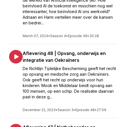
de wereld van Artificial Intelligence (AI). Hoe
beïnvloed AI de toekomst en misschien nog wel
interessanter, hoe beïnvloed AI ons werkveld?
Adriaan en Harm vertellen meer over de kansen
en bedrei...
March 07, 2024
•
Season 4
•
Episode 49
•
30:28
Aflevering 48 | Opvang, onderwijs en
integratie van Oekraïners
De Richtlijn Tijdelijke Bescherming geeft het recht
op opvang en medische zorg aan Oekraïners.
Ook geeft het recht op onderwijs voor hun
kinderen. Mook en Middelaar beidt opvang aan
100 mensen, op een schip. De realisatie daarvan
past in deze g...
December 22, 2023
•
Season 3
•
Episode 48
•
27:09