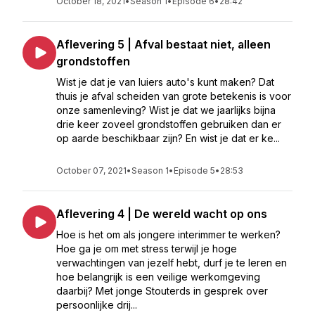
October 18, 2021
•
Season 1
•
Episode 6
•
28:42
Aflevering 5 | Afval bestaat niet, alleen
grondstoffen
Wist je dat je van luiers auto's kunt maken? Dat
thuis je afval scheiden van grote betekenis is voor
onze samenleving? Wist je dat we jaarlijks bijna
drie keer zoveel grondstoffen gebruiken dan er
op aarde beschikbaar zijn? En wist je dat er ke...
October 07, 2021
•
Season 1
•
Episode 5
•
28:53
Aflevering 4 | De wereld wacht op ons
Hoe is het om als jongere interimmer te werken?
Hoe ga je om met stress terwijl je hoge
verwachtingen van jezelf hebt, durf je te leren en
hoe belangrijk is een veilige werkomgeving
daarbij? Met jonge Stouterds in gesprek over
persoonlijke drij...