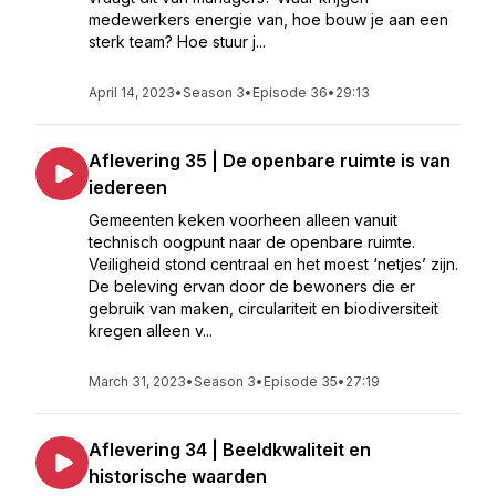
medewerkers energie van, hoe bouw je aan een
sterk team? Hoe stuur j...
April 14, 2023
•
Season 3
•
Episode 36
•
29:13
Aflevering 35 | De openbare ruimte is van
iedereen
Gemeenten keken voorheen alleen vanuit
technisch oogpunt naar de openbare ruimte.
Veiligheid stond centraal en het moest ‘netjes’ zijn.
De beleving ervan door de bewoners die er
gebruik van maken, circulariteit en biodiversiteit
kregen alleen v...
March 31, 2023
•
Season 3
•
Episode 35
•
27:19
Aflevering 34 | Beeldkwaliteit en
historische waarden