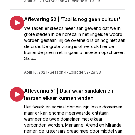
April 30, 2024
•
Season 4
•
Episode 53
•
33:19
Aflevering 52 | ‘Taal is nog geen cultuur’
We raken er steeds meer aan gewend dat we in
grote steden in de horeca in het Engels te woord
worden gestaan. Bij de overheid is dit nog niet aan
de orde. De grote vraag is of we ook hier de
komende jaren niet in gaan of moeten opschuiven.
Stou...
April 16, 2024
•
Season 4
•
Episode 52
•
28:38
Aflevering 51 | Daar waar sandalen en
laarzen elkaar kunnen vinden
Het fysiek en sociaal domein zijn losse domeinen
maar er kan enorme meerwaarde ontstaan
wanneer de twee domeinen met elkaar
verbonden worden. Marianne, Arend en Miranda
nemen de luisteraars graag mee door middel van