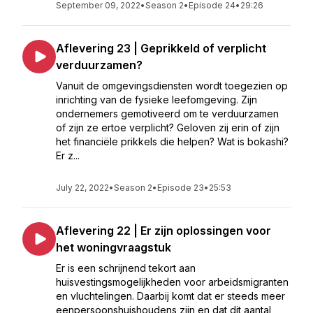
September 09, 2022
•
Season 2
•
Episode 24
•
29:26
Aflevering 23 | Geprikkeld of verplicht
verduurzamen?
Vanuit de omgevingsdiensten wordt toegezien op
inrichting van de fysieke leefomgeving. Zijn
ondernemers gemotiveerd om te verduurzamen
of zijn ze ertoe verplicht? Geloven zij erin of zijn
het financiële prikkels die helpen? Wat is bokashi?
Er z...
July 22, 2022
•
Season 2
•
Episode 23
•
25:53
Aflevering 22 | Er zijn oplossingen voor
het woningvraagstuk
Er is een schrijnend tekort aan
huisvestingsmogelijkheden voor arbeidsmigranten
en vluchtelingen. Daarbij komt dat er steeds meer
eenpersoonshuishoudens zijn en dat dit aantal