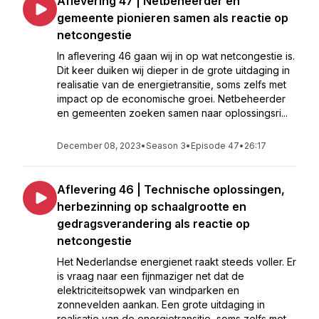
Aflevering 47 | Netbeheerder en
gemeente pionieren samen als reactie op
netcongestie
In aflevering 46 gaan wij in op wat netcongestie is.
Dit keer duiken wij dieper in de grote uitdaging in
realisatie van de energietransitie, soms zelfs met
impact op de economische groei. Netbeheerder
en gemeenten zoeken samen naar oplossingsri...
December 08, 2023
•
Season 3
•
Episode 47
•
26:17
Aflevering 46 | Technische oplossingen,
herbezinning op schaalgrootte en
gedragsverandering als reactie op
netcongestie
Het Nederlandse energienet raakt steeds voller. Er
is vraag naar een fijnmaziger net dat de
elektriciteitsopwek van windparken en
zonnevelden aankan. Een grote uitdaging in
realisatie van de energietransitie, soms zelfs met