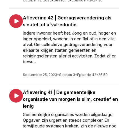
October 13, 2023
•
Season 3
•
Episode 43
•
27:56
Aflevering 42 | Gedragsverandering als
sleutel tot afvalreductie
Iedere inwoner heeft het. Jong en oud, hoger en
lager opgeleid, wonend in een flat of in een villa;
afval. Om collectieve gedragsverandering voor
elkaar te krijgen starten gemeenten en
reinigingsdiensten allerlei activiteiten. Zodat zij er
bewu...
September 25, 2023
•
Season 3
•
Episode 42
•
26:59
Aflevering 41 | De gemeentelijke
organisatie van morgen is slim, creatief en
lenig
Gemeentelijke organisaties worden uitgedaagd.
Opgaven zijn urgent en steeds complexer. En
terwijl oude systemen kraken, zijn de nieuwe nog