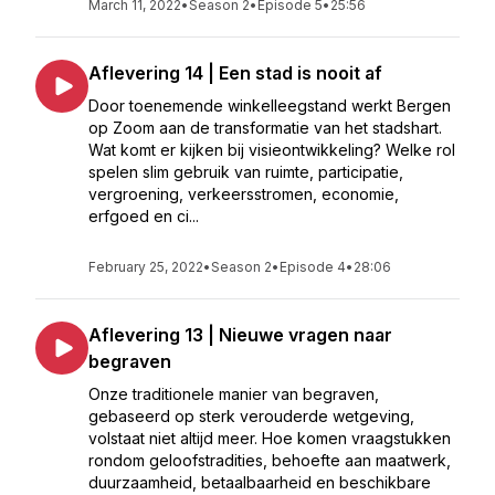
March 11, 2022
•
Season 2
•
Episode 5
•
25:56
Aflevering 14 | Een stad is nooit af
Door toenemende winkelleegstand werkt Bergen
op Zoom aan de transformatie van het stadshart.
Wat komt er kijken bij visieontwikkeling? Welke rol
spelen slim gebruik van ruimte, participatie,
vergroening, verkeersstromen, economie,
erfgoed en ci...
February 25, 2022
•
Season 2
•
Episode 4
•
28:06
Aflevering 13 | Nieuwe vragen naar
begraven
Onze traditionele manier van begraven,
gebaseerd op sterk verouderde wetgeving,
volstaat niet altijd meer. Hoe komen vraagstukken
rondom geloofstradities, behoefte aan maatwerk,
duurzaamheid, betaalbaarheid en beschikbare