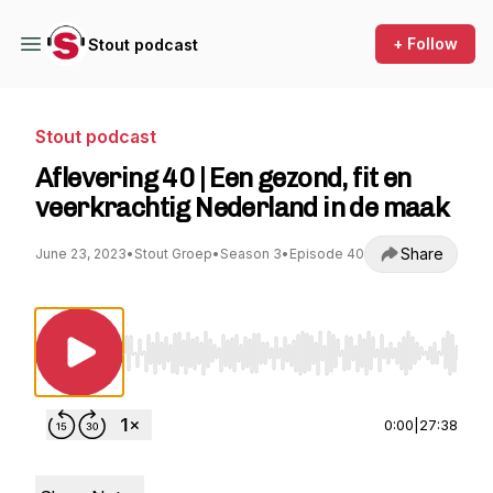
+ Follow
Stout podcast
Stout podcast
Aflevering 40 | Een gezond, fit en
veerkrachtig Nederland in de maak
Share
June 23, 2023
•
Stout Groep
•
Season 3
•
Episode 40
Use Left/Right to seek, Home/End to jump to st
0:00
|
27:38