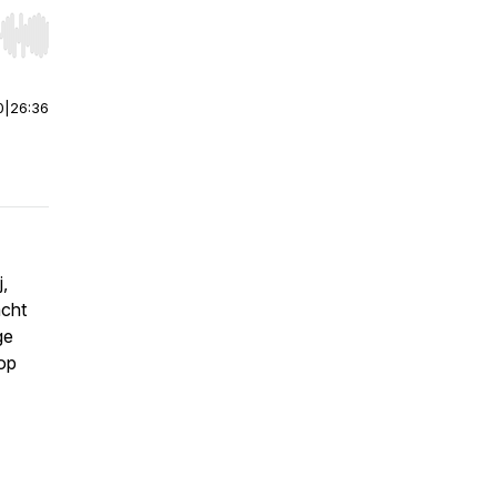
r end. Hold shift to jump forward or backward.
0
|
26:36
,
acht
ge
 op