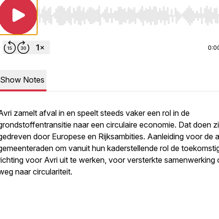
Use Left/Right to seek, Home/End to jump to start o
0:0
Show Notes
Avri zamelt afval in en speelt steeds vaker een rol in de
grondstoffentransitie naar een circulaire economie. Dat doen zij
gedreven door Europese en Rijksambities. Aanleiding voor de 
gemeenteraden om vanuit hun kaderstellende rol de toekomsti
richting voor Avri uit te werken, voor versterkte samenwerking
weg naar circulariteit.