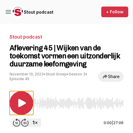
+ Follow
Stout podcast
Stout podcast
Aflevering 45 | Wijken van de
toekomst vormen een uitzonderlijk
duurzame leefomgeving
November 10, 2023
•
Stout Groep
•
Season 3
•
Share
Episode 45
Use Left/Right to seek, Home/End to jump to st
0:00
|
27:06