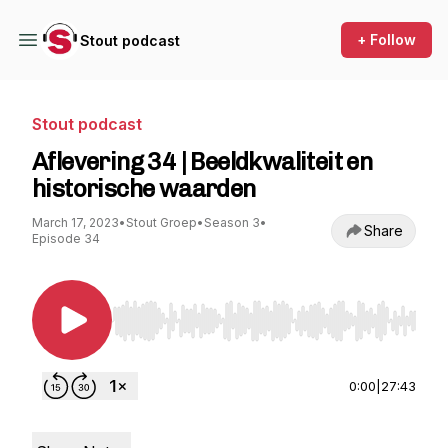
+ Follow
Stout podcast
Stout podcast
Aflevering 34 | Beeldkwaliteit en
historische waarden
March 17, 2023
•
Stout Groep
•
Season 3
•
Share
Episode 34
Use Left/Right to seek, Home/End to jump to st
0:00
|
27:43